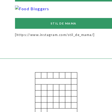
STIL DE MAMA
[https://www.instagram.com/stil_de_mama/]
March 2026
M
T
W
T
F
S
S
1
2
3
4
5
6
7
8
9
10
11
12
13
14
15
16
17
18
19
20
21
22
23
24
25
26
27
28
29
30
31