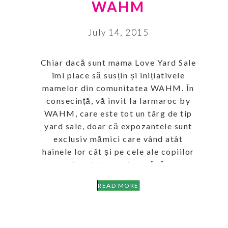
WAHM
July 14, 2015
Chiar dacă sunt mama Love Yard Sale
îmi place să susțin și inițiativele
mamelor din comunitatea WAHM. În
consecință, vă invit la Iarmaroc by
WAHM, care este tot un târg de tip
yard sale, doar că expozantele sunt
exclusiv mămici care vând atât
hainele lor cât și pe cele ale copiilor
lor, de la trotinete […]
READ MORE