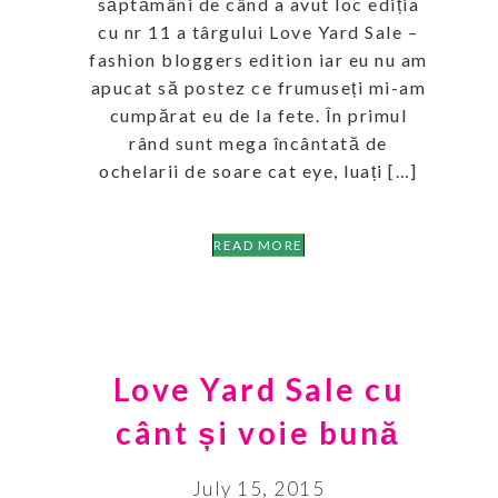
săptămâni de când a avut loc ediția
cu nr 11 a târgului Love Yard Sale –
fashion bloggers edition iar eu nu am
apucat să postez ce frumuseți mi-am
cumpărat eu de la fete. În primul
rând sunt mega încântată de
ochelarii de soare cat eye, luați […]
READ MORE
Love Yard Sale cu
cânt și voie bună
July 15, 2015