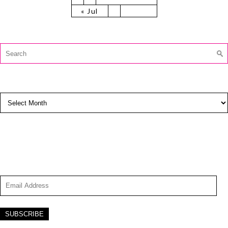
« Jul
CAUTĂ:
Search
for:
ARCHIVES
Archives
SUBSCRIBE TO BLOG VIA EMAIL
Enter your email address to subscribe to this blog and
receive notifications of new posts by email.
Email
Address