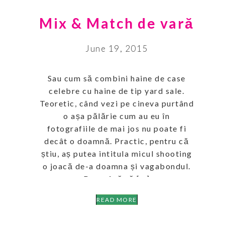
Mix & Match de vară
June 19, 2015
Sau cum să combini haine de case
celebre cu haine de tip yard sale.
Teoretic, când vezi pe cineva purtând
o așa pălărie cum au eu în
fotografiile de mai jos nu poate fi
decât o doamnă. Practic, pentru că
știu, aș putea intitula micul shooting
o joacă de-a doamna și vagabondul.
Dar, până să […]
READ MORE