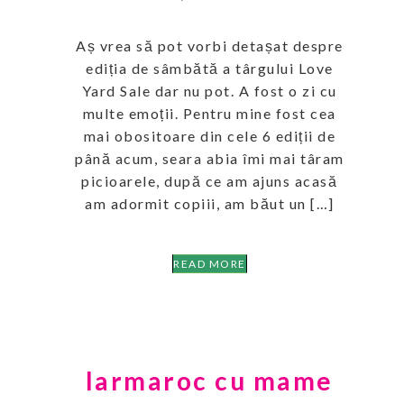
Aș vrea să pot vorbi detașat despre
ediția de sâmbătă a târgului Love
Yard Sale dar nu pot. A fost o zi cu
multe emoții. Pentru mine fost cea
mai obositoare din cele 6 ediții de
până acum, seara abia îmi mai târam
picioarele, după ce am ajuns acasă
am adormit copiii, am băut un […]
READ MORE
Iarmaroc cu mame