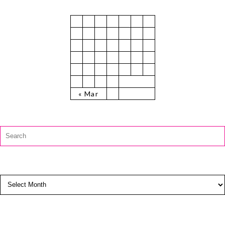
July 2025
M
T
W
T
F
S
S
1
2
3
4
5
6
7
8
9
10
11
12
13
14
15
16
17
18
19
20
21
22
23
24
25
26
27
28
29
30
31
« Mar
CAUTĂ:
Search
for:
ARCHIVES
Archives
SUBSCRIBE TO BLOG VIA EMAIL