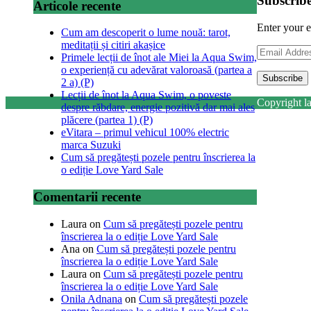
Subscribe
Articole recente
Enter your e
Cum am descoperit o lume nouă: tarot,
meditații și citiri akașice
Email
Primele lecții de înot ale Miei la Aqua Swim,
Address
o experiență cu adevărat valoroasă (partea a
2 a) (P)
Lecții de înot la Aqua Swim, o poveste
Copyright la
despre răbdare, energie pozitivă dar mai ales
plăcere (partea 1) (P)
eVitara – primul vehicul 100% electric
marca Suzuki
Cum să pregătești pozele pentru înscrierea la
o ediție Love Yard Sale
Comentarii recente
Laura
on
Cum să pregătești pozele pentru
înscrierea la o ediție Love Yard Sale
Ana
on
Cum să pregătești pozele pentru
înscrierea la o ediție Love Yard Sale
Laura
on
Cum să pregătești pozele pentru
înscrierea la o ediție Love Yard Sale
Onila Adnana
on
Cum să pregătești pozele