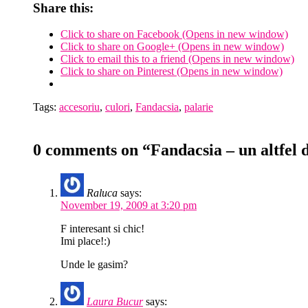
Share this:
Click to share on Facebook (Opens in new window)
Click to share on Google+ (Opens in new window)
Click to email this to a friend (Opens in new window)
Click to share on Pinterest (Opens in new window)
Tags:
accesoriu
,
culori
,
Fandacsia
,
palarie
0 comments on “Fandacsia – un altfel d
Raluca
says:
November 19, 2009 at 3:20 pm
F interesant si chic!
Imi place!:)
Unde le gasim?
Laura Bucur
says: