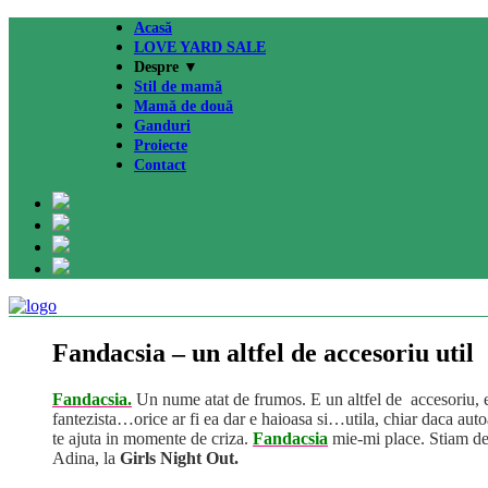
Acasă
LOVE YARD SALE
Despre ▼
Stil de mamă
Mamă de două
Ganduri
Proiecte
Contact
Fandacsia – un altfel de accesoriu util
Fandacsia.
Un nume atat de frumos. E un altfel de accesoriu, e o 
fantezista…orice ar fi ea dar e haioasa si…utila, chiar daca aut
te ajuta in momente de criza.
Fandacsia
mie-mi place.
Stiam de
Adina, la
Girls Night Out.