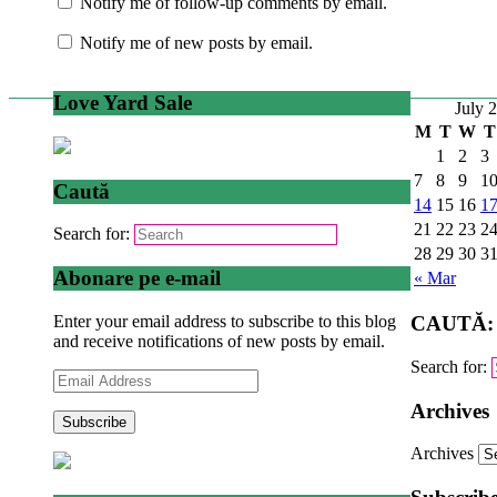
Notify me of follow-up comments by email.
Notify me of new posts by email.
Love Yard Sale
July 
M
T
W
T
1
2
3
7
8
9
1
Caută
14
15
16
1
21
22
23
2
Search for:
28
29
30
3
Abonare pe e-mail
« Mar
Enter your email address to subscribe to this blog
CAUTĂ:
and receive notifications of new posts by email.
Search for:
Email
Address
Archives
Archives