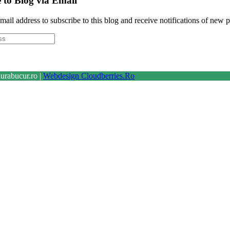
 to Blog via Email
mail address to subscribe to this blog and receive notifications of new p
urabucur.ro |
Webdesign Cloudberries.Ro