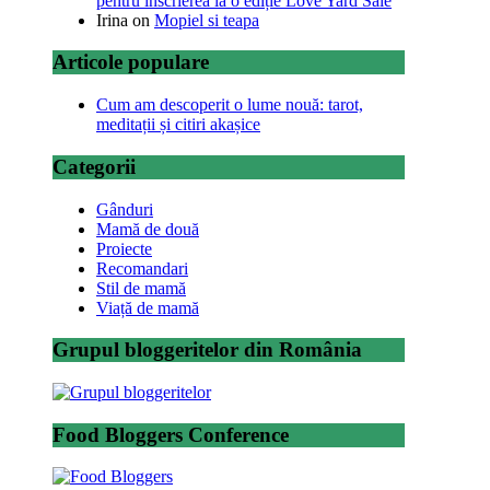
pentru înscrierea la o ediție Love Yard Sale
Irina
on
Mopiel si teapa
Articole populare
Cum am descoperit o lume nouă: tarot,
meditații și citiri akașice
Categorii
Gânduri
Mamă de două
Proiecte
Recomandari
Stil de mamă
Viață de mamă
Grupul bloggeritelor din România
Food Bloggers Conference