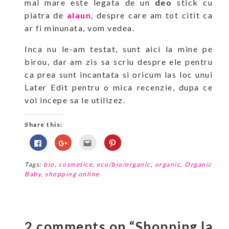
mai mare este legata de un
deo
stick cu
piatra de
alaun
, despre care am tot citit ca
ar fi minunata, vom vedea.
Inca nu le-am testat, sunt aici la mine pe
birou, dar am zis sa scriu despre ele pentru
ca prea sunt incantata si oricum las loc unui
Later Edit pentru o mica recenzie, dupa ce
voi incepe sa le utilizez.
Share this:
Click
Click
Click
Click
to
to
to
to
share
share
email
share
on
on
this
on
Tags:
bio
,
cosmetice
,
eco/bio/organic
,
organic
,
Organic
Facebook
Google+
to
Pinterest
(Opens
(Opens
a
(Opens
Baby
,
shopping online
in
in
friend
in
new
new
(Opens
new
window)
window)
in
window)
new
window)
2 comments on “Shopping la