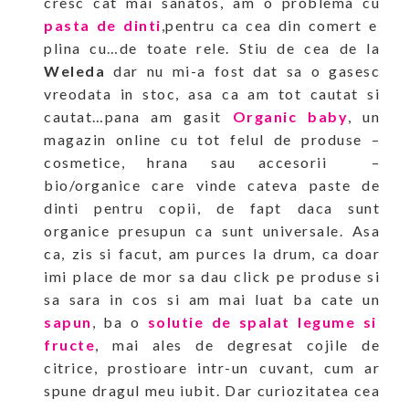
cresc cat mai sanatos, am o problema cu
pasta de dinti
,pentru ca cea din comert e
plina cu…de toate rele. Stiu de cea de la
Weleda
dar nu mi-a fost dat sa o gasesc
vreodata in stoc, asa ca am tot cautat si
cautat…pana am gasit
Organic baby
, un
magazin online cu tot felul de produse –
cosmetice, hrana sau accesorii –
bio/organice care vinde cateva paste de
dinti pentru copii, de fapt daca sunt
organice presupun ca sunt universale. Asa
ca, zis si facut, am purces la drum, ca doar
imi place de mor sa dau click pe produse si
sa sara in cos si am mai luat ba cate un
sapun
, ba o
solutie de spalat legume si
fructe
, mai ales de degresat cojile de
citrice, prostioare intr-un cuvant, cum ar
spune dragul meu iubit. Dar curiozitatea cea