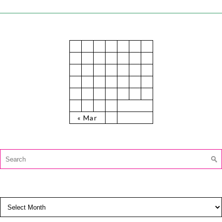
July 2025
M
T
W
T
F
S
S
1
2
3
4
5
6
7
8
9
10
11
12
13
14
15
16
17
18
19
20
21
22
23
24
25
26
27
28
29
30
31
« Mar
CAUTĂ:
Search
for:
ARCHIVES
Archives