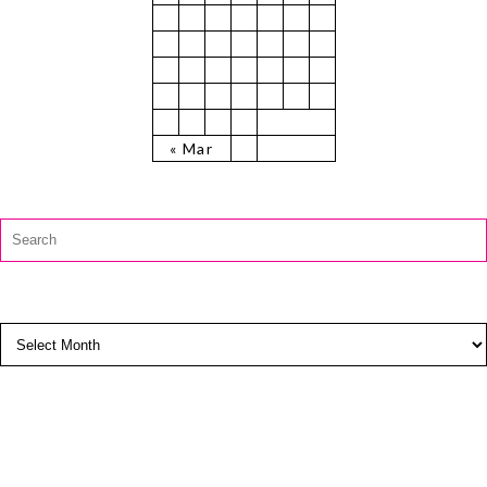
1
2
3
4
5
6
7
8
9
10
11
12
13
14
15
16
17
18
19
20
21
22
23
24
25
26
27
28
29
30
31
« Mar
CAUTĂ:
Search
for:
ARCHIVES
Archives
SUBSCRIBE TO BLOG VIA EMAIL
Enter your email address to subscribe to this blog and
receive notifications of new posts by email.