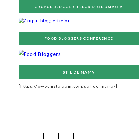
GRUPUL BLOGGERITELOR DIN ROMÂNIA
FOOD BLOGGERS CONFERENCE
STIL DE MAMA
[https://www.instagram.com/stil_de_mama/]
July 2025
M
T
W
T
F
S
S