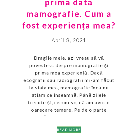
prima dată
mamografie. Cum a
fost experiența mea?
April 8, 2021
Dragile mele, azi vreau să vă
povestesc despre mamografie și
prima mea experiență. Dacă
ecografii sau radiografii mi-am făcut
la viața mea, mamografie încă nu
știam ce înseamnă. Până zilele
trecute și, recunosc, că am avut o
oarecare temere. Pe de o parte
pentru că nu știam exact în ce consta
această procedură, pe de […]
READ MORE