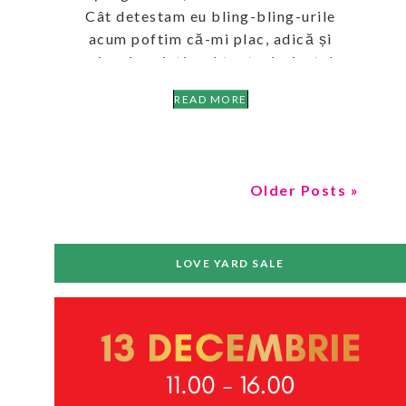
Cât detestam eu bling-bling-urile
acum poftim că-mi plac, adică și
auriu, și argintiu, și toate derivatele.
Iar […]
READ MORE
Older Posts »
LOVE YARD SALE