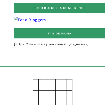
FOOD BLOGGERS CONFERENCE
STIL DE MAMA
[https://www.instagram.com/stil_de_mama/]
December 2025
M
T
W
T
F
S
S
1
2
3
4
5
6
7
8
9
10
11
12
13
14
15
16
17
18
19
20
21
22
23
24
25
26
27
28