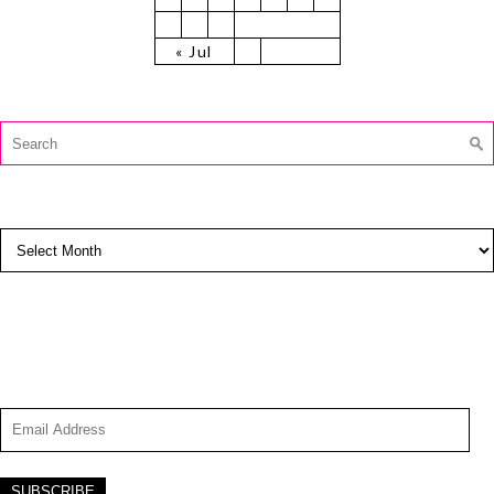
29
30
31
« Jul
CAUTĂ:
Search
for:
ARCHIVES
Archives
SUBSCRIBE TO BLOG VIA EMAIL
Enter your email address to subscribe to this blog and
receive notifications of new posts by email.
Email
Address