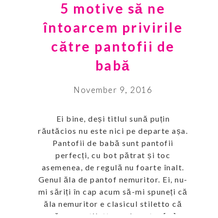
5 motive să ne
întoarcem privirile
către pantofii de
babă
November 9, 2016
Ei bine, deși titlul sună puțin
răutăcios nu este nici pe departe așa.
Pantofii de babă sunt pantofii
perfecți, cu bot pătrat și toc
asemenea, de regulă nu foarte înalt.
Genul ăla de pantof nemuritor. Ei, nu-
mi săriți în cap acum să-mi spuneți că
ăla nemuritor e clasicul stiletto că
vă spun, stiletto nu-i pentru […]