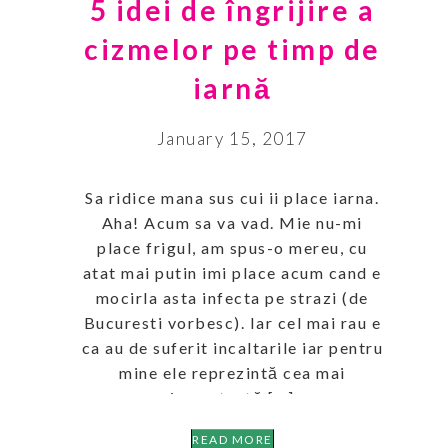
5 idei de îngrijire a
cizmelor pe timp de
iarnă
January 15, 2017
Sa ridice mana sus cui ii place iarna.
Aha! Acum sa va vad. Mie nu-mi
place frigul, am spus-o mereu, cu
atat mai putin imi place acum cand e
mocirla asta infecta pe strazi (de
Bucuresti vorbesc). Iar cel mai rau e
ca au de suferit incaltarile iar pentru
mine ele reprezintă cea mai
importantă […]
READ MORE