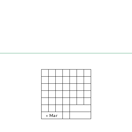
July 2025
M
T
W
T
F
S
S
1
2
3
4
5
6
7
8
9
10
11
12
13
14
15
16
17
18
19
20
21
22
23
24
25
26
27
28
29
30
31
« Mar