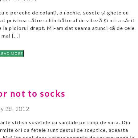
u o pereche de colanți, o rochie, șosete și ghete cu
at privirea către schimbătorul de viteză și mi-a sărit
de la piciorul drept. Mi-am dat seama atunci că de cele
mai […]
READ MORE
or not to socks
y 28, 2012
oarte stilish sosetele cu sandale pe timp de vara. Din
ermite ori ca fetele sunt destul de sceptice, aceasta
. Mai jos sunt doar cateva exemple de sosete: pana la