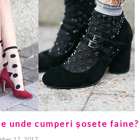
 de unde cumperi șosete faine?
ber 17, 2017