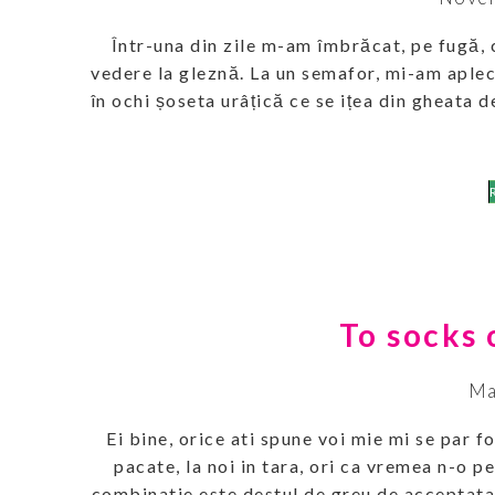
Într-una din zile m-am îmbrăcat, pe fugă, c
vedere la gleznă. La un semafor, mi-am aplec
în ochi șoseta urâțică ce se ițea din gheata 
To socks 
Ma
Ei bine, orice ati spune voi mie mi se par f
pacate, la noi in tara, ori ca vremea n-o p
combinatie este destul de greu de acceptata