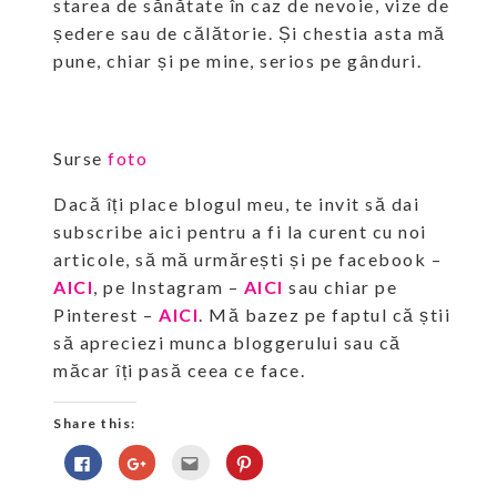
starea de sănătate în caz de nevoie, vize de
ședere sau de călătorie. Și chestia asta mă
pune, chiar și pe mine, serios pe gânduri.
Surse
foto
Dacă îți place blogul meu, te invit să dai
subscribe aici pentru a fi la curent cu noi
articole, să mă urmărești și pe facebook –
AICI
, pe Instagram –
AICI
sau chiar pe
Pinterest –
AICI
. Mă bazez pe faptul că știi
să apreciezi munca bloggerului sau că
măcar îți pasă ceea ce face.
Share this:
Click
Click
Click
Click
to
to
to
to
share
share
email
share