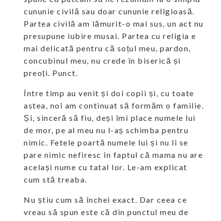
cununie civilă sau doar cununie religioasă.
Partea civilă am lămurit-o mai sus, un act nu
presupune iubire musai. Partea cu religia e
mai delicată pentru că soțul meu, pardon,
concubinul meu, nu crede în biserică și
preoți. Punct.
Între timp au venit și doi copii și, cu toate
astea, noi am continuat să formăm o familie.
Și, sinceră să fiu, deși îmi place numele lui
de mor, pe al meu nu l-aș schimba pentru
nimic. Fetele poartă numele lui și nu li se
pare nimic nefiresc în faptul că mama nu are
același nume cu tatal lor. Le-am explicat
cum stă treaba.
Nu știu cum să închei exact. Dar ceea ce
vreau să spun este că din punctul meu de