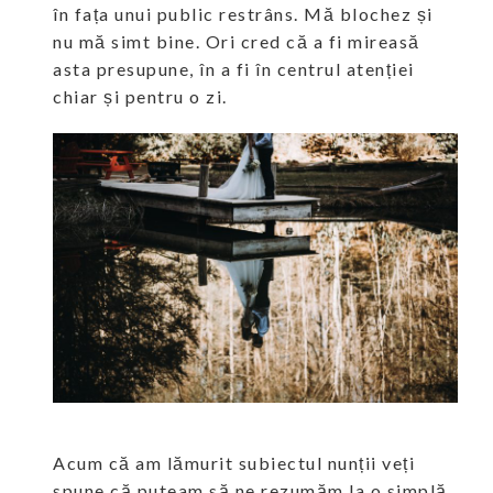
în fața unui public restrâns. Mă blochez și
nu mă simt bine. Ori cred că a fi mireasă
asta presupune, în a fi în centrul atenției
chiar și pentru o zi.
Acum că am lămurit subiectul nunții veți
spune că puteam să ne rezumăm la o simplă