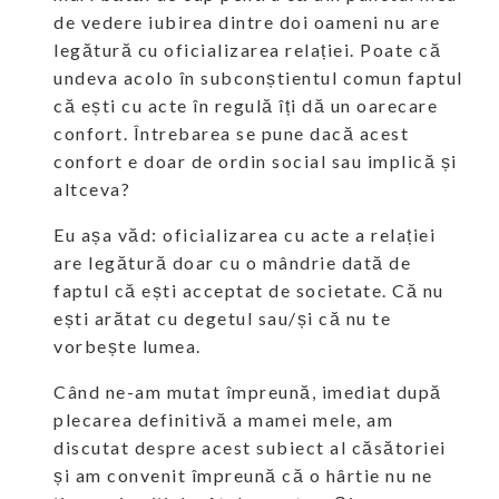
de vedere iubirea dintre doi oameni nu are
legătură cu oficializarea relației. Poate că
undeva acolo în subconștientul comun faptul
că ești cu acte în regulă îți dă un oarecare
confort. Întrebarea se pune dacă acest
confort e doar de ordin social sau implică și
altceva?
Eu așa văd: oficializarea cu acte a relației
are legătură doar cu o mândrie dată de
faptul că ești acceptat de societate. Că nu
ești arătat cu degetul sau/și că nu te
vorbește lumea.
Când ne-am mutat împreună, imediat după
plecarea definitivă a mamei mele, am
discutat despre acest subiect al căsătoriei
și am convenit împreună că o hârtie nu ne