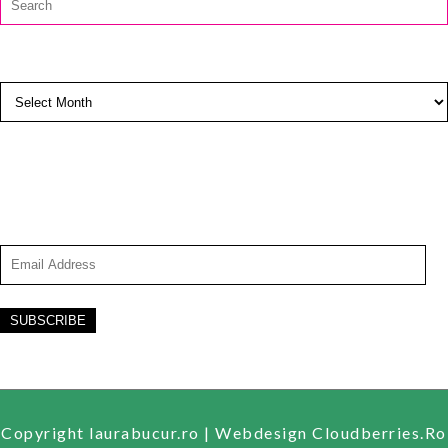
for:
ARCHIVES
Archives
SUBSCRIBE TO BLOG VIA EMAIL
Enter your email address to subscribe to this blog and
receive notifications of new posts by email.
Email
Address
Copyright laurabucur.ro |
Webdesign Cloudberries.Ro