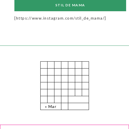
STIL DE MAMA
[https://www.instagram.com/stil_de_mama/]
July 2025
M
T
W
T
F
S
S
1
2
3
4
5
6
7
8
9
10
11
12
13
14
15
16
17
18
19
20
21
22
23
24
25
26
27
28
29
30
31
« Mar
CAUTĂ:
Search