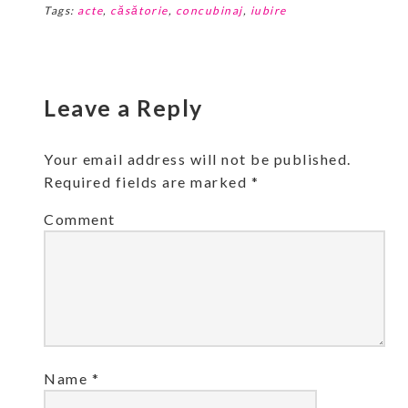
on
on
this
on
Tags:
acte
,
căsătorie
,
concubinaj
,
iubire
Facebook
Google+
to
Pinterest
(Opens
(Opens
a
(Opens
in
in
friend
in
new
new
(Opens
new
window)
window)
in
window)
new
window)
Leave a Reply
Your email address will not be published.
Required fields are marked
*
Comment
Name
*