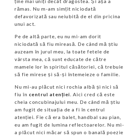
ține mai uniți decât dragostea. Și așa a
rămas. Nu m-am simțit niciodată
defavorizată sau neiubită de el din pricina
unui act.
Pe de altă parte, eu nu mi-am dorit
niciodată să fiu mireasă. De când mă știu
auzeam în jurul meu, la toate fetele de
vârsta mea, că sunt educate de către
mamele lor în spiritul căsătoriei, că trebuie
să fie mirese și să-și întemeieze o familie.
Nu mi-au plăcut nici rochia albă și nici să
fiu în
centrul atenției
. Aici cred că este
cheia concubinajului meu. De când mă știu
am fugit de situația de a fi în centrul
atenției. Fie că era balet, handbal sau pian,
eu am fugit de lumina reflectoarelor. Nu mi-
a plăcut nici măcar să spun o banală poezie