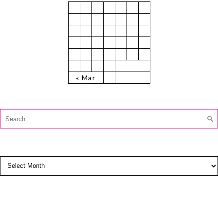
M
T
W
T
F
S
S
1
2
3
4
5
6
7
8
9
10
11
12
13
14
15
16
17
18
19
20
21
22
23
24
25
26
27
28
29
30
31
« Mar
CAUTĂ:
Search
for:
ARCHIVES
Archives
SUBSCRIBE TO BLOG VIA EMAIL
Enter your email address to subscribe to this blog and