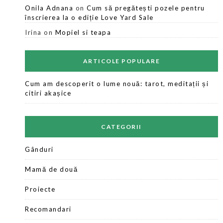
Onila Adnana
on
Cum să pregătești pozele pentru
înscrierea la o ediție Love Yard Sale
Irina
on
Mopiel si teapa
ARTICOLE POPULARE
Cum am descoperit o lume nouă: tarot, meditații și
citiri akașice
CATEGORII
Gânduri
Mamă de două
Proiecte
Recomandari