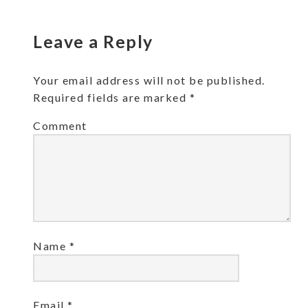
window)
window)
in
window)
new
window)
Leave a Reply
Your email address will not be published.
Required fields are marked
*
Comment
Name
*
Email
*