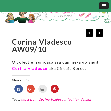
Corina Vladescu
AW09/10
O colectie frumoasa asa cum ne-a obisnuit
Corina Vladescu
aka Circuit Bored.
Share this:
Click
Click
Click
Click
to
to
to
to
share
share
email
share
on
on
this
on
Tags:
colection
,
Corina Vladescu
,
fashion design
Facebook
Google+
to
Pinterest
(Opens
(Opens
a
(Opens
in
in
friend
in
new
new
(Opens
new