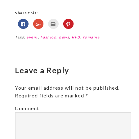
Share this:
Click
Click
Click
Click
to
to
to
to
share
share
email
share
on
on
this
on
Tags:
event
,
Fashion
,
news
,
RFB
,
romania
Facebook
Google+
to
Pinterest
(Opens
(Opens
a
(Opens
in
in
friend
in
new
new
(Opens
new
window)
window)
in
window)
new
window)
Leave a Reply
Your email address will not be published.
Required fields are marked
*
Comment