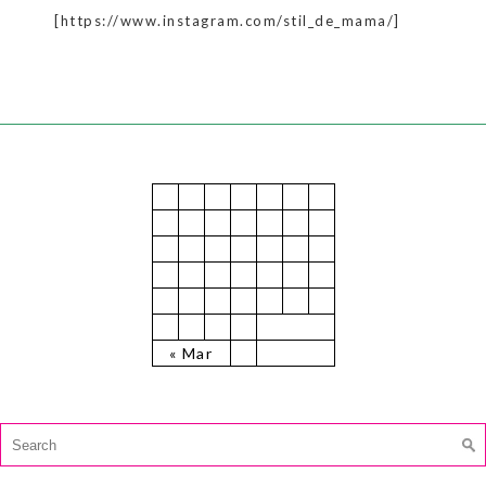
[https://www.instagram.com/stil_de_mama/]
July 2025
M
T
W
T
F
S
S
1
2
3
4
5
6
7
8
9
10
11
12
13
14
15
16
17
18
19
20
21
22
23
24
25
26
27
28
29
30
31
« Mar
CAUTĂ:
Search
for: