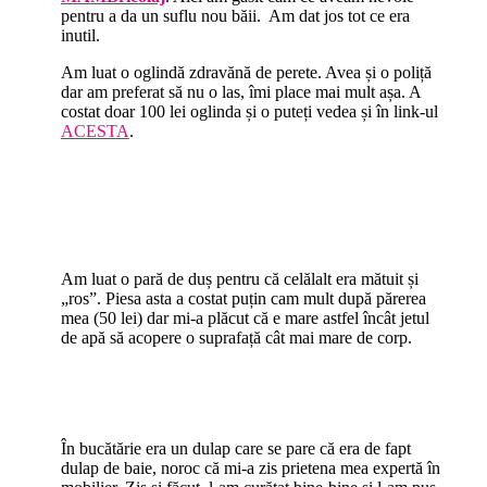
pentru a da un suflu nou băii.
Am dat jos tot ce era
inutil.
Am luat o oglindă zdravănă de perete. Avea și o poliță
dar am preferat să nu o las, îmi place mai mult așa. A
costat doar 100 lei oglinda și o puteți vedea și în link-ul
ACESTA
.
Am luat o pară de duș pentru că celălalt era mătuit și
„ros”. Piesa asta a costat puțin cam mult după părerea
mea (50 lei) dar mi-a plăcut că e mare astfel încât jetul
de apă să acopere o suprafață cât mai mare de corp.
În bucătărie era un dulap care se pare că era de fapt
dulap de baie, noroc că mi-a zis prietena mea expertă în