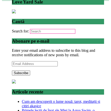
Love Yard Sale
Caută
Search for:
Abonare pe e-mail
Enter your email address to subscribe to this blog and
receive notifications of new posts by email.
Email
Address
Articole recente
Cum am descoperit o lume nouă: tarot, meditații și
citiri akașice
Primele lecții de înot ale Miei la Aqua Swim, o