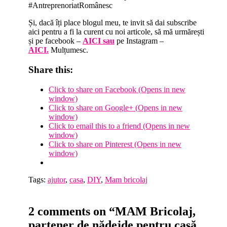
#AntreprenoriatRomânesc
Și, dacă îți place blogul meu, te invit să dai subscribe
aici pentru a fi la curent cu noi articole, să mă urmărești
și pe facebook –
AICI sau
pe Instagram –
AICI.
Mulțumesc.
Share this:
Click to share on Facebook (Opens in new
window)
Click to share on Google+ (Opens in new
window)
Click to email this to a friend (Opens in new
window)
Click to share on Pinterest (Opens in new
window)
Tags:
ajutor
,
casa
,
DIY
,
Mam bricolaj
2 comments on “MAM Bricolaj,
partener de nădejde pentru casă