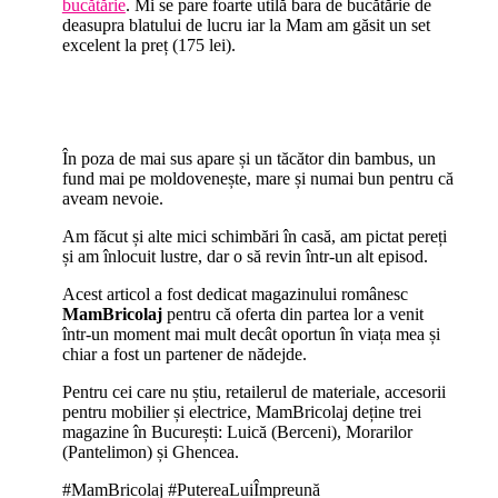
bucătărie
. Mi se pare foarte utilă bara de bucătărie de
deasupra blatului de lucru iar la Mam am găsit un set
excelent la preț (175 lei).
În poza de mai sus apare și un tăcător din bambus, un
fund mai pe moldovenește, mare și numai bun pentru că
aveam nevoie.
Am făcut și alte mici schimbări în casă, am pictat pereți
și am înlocuit lustre, dar o să revin într-un alt episod.
Acest articol a fost dedicat magazinului românesc
MamBricolaj
pentru că oferta din partea lor a venit
într-un moment mai mult decât oportun în viața mea și
chiar a fost un partener de nădejde.
Pentru cei care nu știu, retailerul de materiale, accesorii
pentru mobilier și electrice, MamBricolaj deține trei
magazine în București: Luică (Berceni), Morarilor
(Pantelimon) și Ghencea.
#MamBricolaj #PutereaLuiÎmpreună