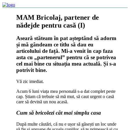
MAM Bricolaj, partener de
nădejde pentru casă (I)
Aseară stăteam în pat așteptând să adorm
și mă gândeam ce titlu să dau eu
articolului de față. Mi-a venit în cap faza
asta cu „partenerul” pentru că se potrivea
cel mai bine cu situația mea actuală. Și s-a
potrivit bine.
Vă zic imediat.
Acum 6 luni viața mea personală s-a dat complet peste
cap. Știam că trebuie să mă mut, să caut urgent o casă
care să devină un nou acasă.
Cum să bricolezi cât mai simplu casa
După multe căutări, că nu e ușor să găsești un loc unde
să fie și aproape de școala copiilor, să te primească și cu