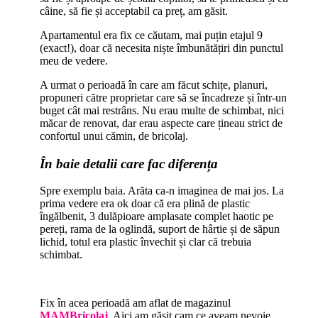
câine, să fie și acceptabil ca preț, am găsit.
Apartamentul era fix ce căutam, mai puțin etajul 9
(exact!), doar că necesita niște îmbunătățiri din punctul
meu de vedere.
A urmat o perioadă în care am făcut schițe, planuri,
propuneri către proprietar care să se încadreze și într-un
buget cât mai restrâns. Nu erau multe de schimbat, nici
măcar de renovat, dar erau aspecte care țineau strict de
confortul unui cămin, de bricolaj.
În baie detalii care fac diferența
Spre exemplu baia. Arăta ca-n imaginea de mai jos. La
prima vedere era ok doar că era plină de plastic
îngălbenit, 3 dulăpioare amplasate complet haotic pe
pereți, rama de la oglindă, suport de hârtie și de săpun
lichid, totul era plastic învechit și clar că trebuia
schimbat.
Fix în acea perioadă am aflat de magazinul
MAMBricolaj
. Aici am găsit cam ce aveam nevoie