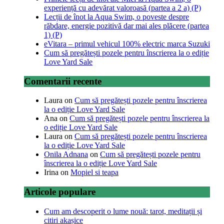
experiență cu adevărat valoroasă (partea a 2 a) (P)
Lecții de înot la Aqua Swim, o poveste despre
răbdare, energie pozitivă dar mai ales plăcere (partea
1) (P)
eVitara – primul vehicul 100% electric marca Suzuki
Cum să pregătești pozele pentru înscrierea la o ediție
Love Yard Sale
Comentarii recente
Laura
on
Cum să pregătești pozele pentru înscrierea
la o ediție Love Yard Sale
Ana
on
Cum să pregătești pozele pentru înscrierea la
o ediție Love Yard Sale
Laura
on
Cum să pregătești pozele pentru înscrierea
la o ediție Love Yard Sale
Onila Adnana
on
Cum să pregătești pozele pentru
înscrierea la o ediție Love Yard Sale
Irina
on
Mopiel si teapa
Articole populare
Cum am descoperit o lume nouă: tarot, meditații și
citiri akașice