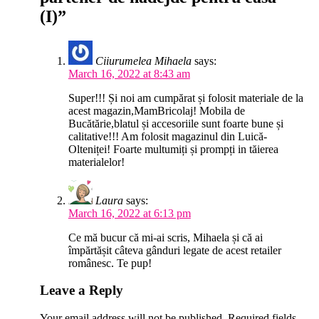
(I)”
Ciiurumelea Mihaela
says:
March 16, 2022 at 8:43 am
Super!!! Și noi am cumpărat și folosit materiale de la
acest magazin,MamBricolaj! Mobila de
Bucătărie,blatul și accesoriile sunt foarte bune și
calitative!!! Am folosit magazinul din Luică-
Olteniței! Foarte multumiți și prompți in tăierea
materialelor!
Laura
says:
March 16, 2022 at 6:13 pm
Ce mă bucur că mi-ai scris, Mihaela și că ai
împărtășit câteva gânduri legate de acest retailer
românesc. Te pup!
Leave a Reply
Your email address will not be published.
Required fields