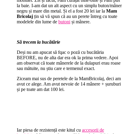
mobilier. Zis și făcut, l-am curățat bine-bine și l-am pus
la baie. I-am dat un alt aspect cu un simplu buton/mâner
negru și mare din metal. Și el a fost 20 lei iar la
Mam
Bricolaj
țin să vă spun că au un perete întreg cu toate
modelele din lume de
butoni
și mânere.
Să trecem la bucătărie
Deși nu am apucat să fqac o poză cu bucătăria
BEFORE, nu de alta dar era ok la prima vedere. Apoi
am observat că toate mânerele de la dulapuri erau roase
sau mătuite, nu știu care e termenul exact.
Ziceam mai sus de peretele de la MamBricolaj, deci am
avut ce alege. Am avut nevoie de 14 mânere + șuruburi
și pe toate am dat 100 lei.
Iar piesa de rezistență este kitul cu
accesorii de