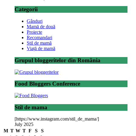
Categorii
Gânduri
Mamă de două
Proiecte
Recomandari
Stil de mamă
Viață de mamă
Grupul bloggeritelor din România
Food Bloggers Conference
Stil de mama
[https://www.instagram.com/stil_de_mama/]
July 2025
M
T
W
T
F
S
S