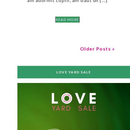
am adormit copiii, am băut un […]
READ MORE
Older Posts »
LOVE YARD SALE