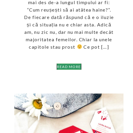
mai des de-a lungul timpului ar fi:
“Cum reușești să ai atâtea haine?”.
De fiecare dată răspund că e o iluzie
și că situația nu e chiar asta. Adică
am, nu zic nu, dar nu mai multe decât
majoritatea femeilor. Chiar la unele
capitole stau prost
Ce pot […]
READ MORE