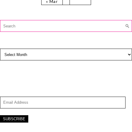
« Mar
CAUTĂ:
Search
for:
ARCHIVES
Archives
SUBSCRIBE TO BLOG VIA EMAIL
Enter your email address to subscribe to this blog and
receive notifications of new posts by email.
Email
Address