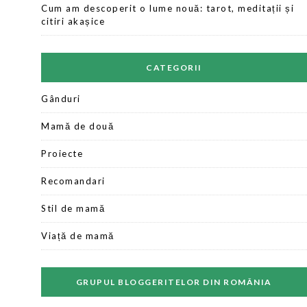
Cum am descoperit o lume nouă: tarot, meditații și
citiri akașice
CATEGORII
Gânduri
Mamă de două
Proiecte
Recomandari
Stil de mamă
Viață de mamă
GRUPUL BLOGGERITELOR DIN ROMÂNIA