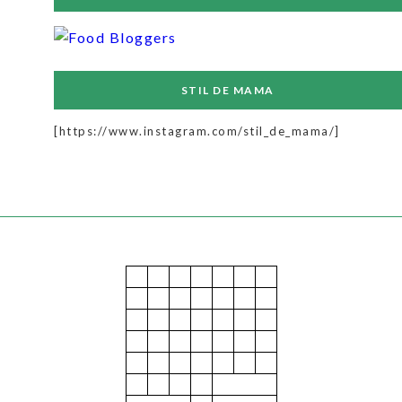
STIL DE MAMA
[https://www.instagram.com/stil_de_mama/]
July 2025
M
T
W
T
F
S
S
1
2
3
4
5
6
7
8
9
10
11
12
13
14
15
16
17
18
19
20
21
22
23
24
25
26
27
28
29
30
31