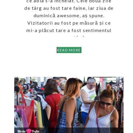
ce abia s-a încheiat. Cele două zile
de târg au fost tare faine, iar ziua de
duminică awesome, aș spune.
Vizitatorii au fost pe măsură și ce
mi-a plăcut tare a fost sentimentul
pe care-l […]
READ MORE