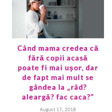
Când mama credea că
fără copii acasă
poate fi mai ușor, dar
de fapt mai mult se
gândea la „râd?
aleargă? fac caca?”
August 17, 2018