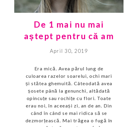
De 1 mai nu mai
aștept pentru că am
April 30, 2019
Era mică. Avea părul lung de
culoarea razelor soarelui, ochi mari
și stătea ghemuită. Câteodată avea
șosete până la genunchi, altădată
opincuțe sau rochițe cu flori. Toate
erau noi, în aceeași zi, an de an. Din
când în când se mai ridica să se
dezmorțească. Mai trăgea o fugă în
casă după un pahar cu […]