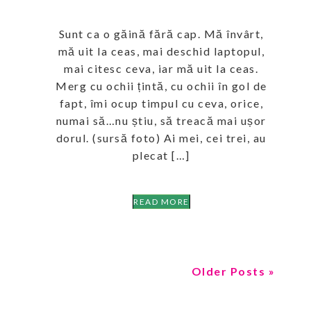
Sunt ca o găină fără cap. Mă învârt,
mă uit la ceas, mai deschid laptopul,
mai citesc ceva, iar mă uit la ceas.
Merg cu ochii țintă, cu ochii în gol de
fapt, îmi ocup timpul cu ceva, orice,
numai să…nu știu, să treacă mai ușor
dorul. (sursă foto) Ai mei, cei trei, au
plecat […]
READ MORE
Older Posts »