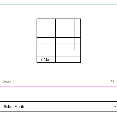
July 2025
M
T
W
T
F
S
S
1
2
3
4
5
6
7
8
9
10
11
12
13
14
15
16
17
18
19
20
21
22
23
24
25
26
27
28
29
30
31
« Mar
CAUTĂ:
Search
for:
ARCHIVES
Archives