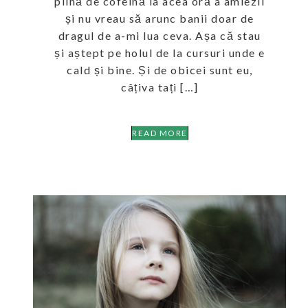
plină de cofeină la acea oră a amiezii
și nu vreau să arunc banii doar de
dragul de a-mi lua ceva. Așa că stau
și aștept pe holul de la cursuri unde e
cald și bine. Și de obicei sunt eu,
câțiva tați […]
READ MORE