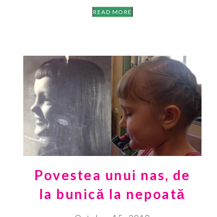
READ MORE
Povestea unui nas, de
la bunică la nepoată