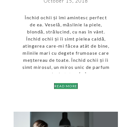
October 15, 2018
Închid ochii și îmi amintesc perfect
de ea. Veselă, măslinie la piele,
blondă, strălucind, cu nas în vânt.
Închid ochii și îi simt pielea caldă,
atingerea care-mi făcea atât de bine,
mîinile mari cu degete frumoase care
meștereau de toate. Închid ochii și îi
simt mirosul, un miros unic de parfum
cu iz de tutun, […]
READ MORE